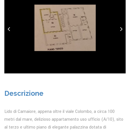
Descrizione
Lido di Camaiore, appena oltre il viale Colombo, a circa 100
metri dal mare, delizioso appartamento uso ufficio (A/10), sito
al terzo e ultimo piano di elegante palazzina dotata di