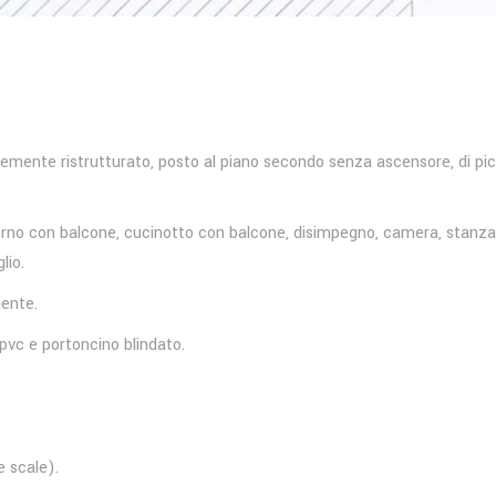
temente ristrutturato, posto al piano secondo senza ascensore, di pi
rno con balcone, cucinotto con balcone, disimpegno, camera, stanz
lio.
mente.
n pvc e portoncino blindato.
e scale).